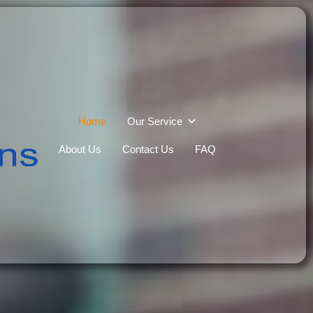
Home
Our Service
About Us
Contact Us
FAQ