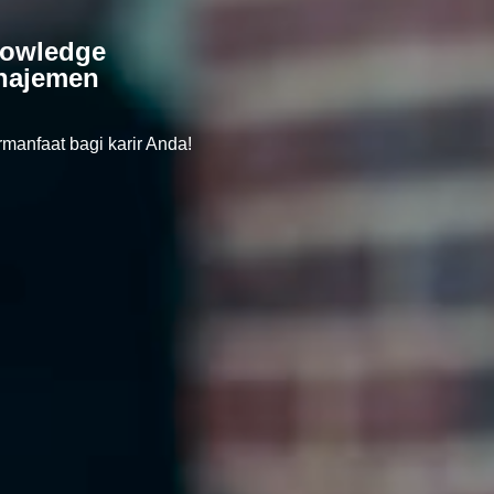
nowledge
anajemen
anfaat bagi karir Anda!