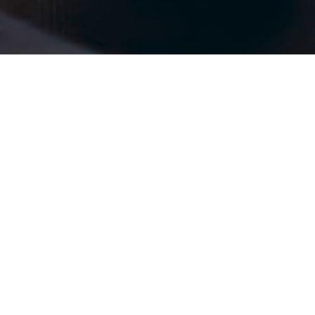
ss Strategically
usi yang dikumpulkan dari
ngetahuan industri yang sistematik
h bagi bisnis Anda.